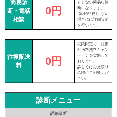
簡易診
としない簡易な診
0円
断になります。
断・電話
原因が判明しない
相談
場合には詳細診断
を行います。
期間限定で、往復
配送料無料キャン
ペーンを実施して
往復配送
0円
おります。
料
詳しくはお見積り
の際にご相談くだ
さい。
診断メニュー
詳細診断